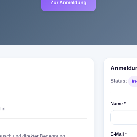
Zur Anmeldung
Anmeldu
Status:
fr
Name *
lin
E-Mail *
ausch und direkter Begegnung.