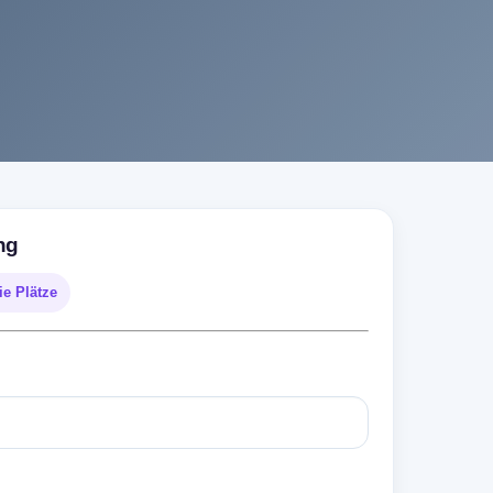
ng
eie Plätze