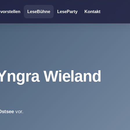
vorstellen
LeseBühne
LeseParty
Kontakt
 Yngra Wieland
Ostsee
vor.