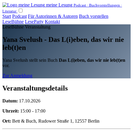
meine Lesung
Podcast · Buchvorstellungen ·
Literatur
Start
Podcast
Für Autorinnen & Autoren
Buch vorstellen
LeseBühne
LeseParty
Kontakt
LeseBühne Veranstaltung
Yana Svelush - Das L(i)eben, das wir nie
leb(t)en
Yana Svelush stellt sein Buch
Das L(i)eben, das wir nie leb(t)en
vor.
Zur Anmeldung
Veranstaltungsdetails
Datum:
17.10.2026
Uhrzeit:
15:00 - 17:00
Ort:
Bett & Buch, Rudower Straße 1, 12557 Berlin